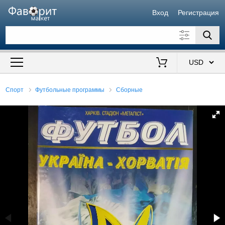
Вход
Регистрация
Искать также в описании
Цена от
до
$
Спорт
Футбольные программы
Сборные
Продавец