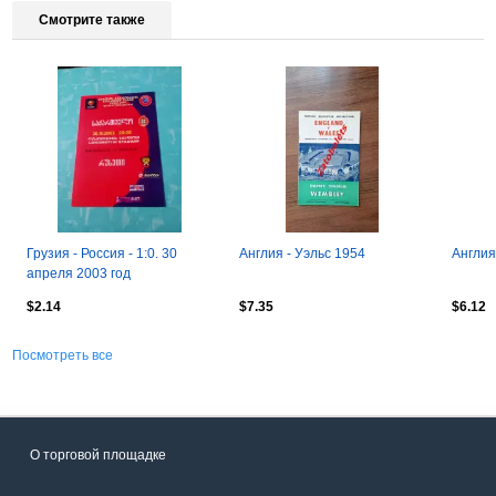
Смотрите также
Грузия - Россия - 1:0. 30
Англия - Уэльс 1954
Англия
апреля 2003 год
$2.14
$7.35
$6.12
Посмотреть все
О торговой площадке