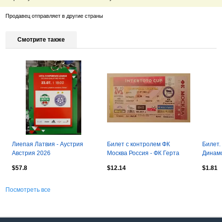
Продавец отправляет в другие страны
Смотрите также
Лиепая Латвия - Аустрия
Билет с контролем ФК
Билет.
Австрия 2026
Москва Россия - ФК Герта
Динамо
Германия 22-07-2006
Албани
$57.8
$12.14
$1.81
INTERTOTO CUP
год
Посмотреть все