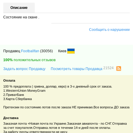
Описание
Состояние на скане .
Сообщить о нарушении
Продавец
Footballfan
(30056)
Киев
100%
положительных отзывов
21524
Задать вопрос Продавцу
Посмотреть товары Продавца
Оплата
100 % предоплата ( гривна, доллар, евро) в 3-х дневный срок от заказа.
1.WesternUnion MoneyGram
2.ПриватБанк
3.Карта Сбербанка
Претензии по состоянию лотов после заказа НЕ принимаю.Все вопросы ДО заказа
Доставка
Заказная почта +Новая почта по Украине.Заказная авиапочта - по СНГ.Отправка
за счет покупателя.Отправка лотов в течении 14-и дней после оплаты.
За работу почты ответственности не несу.