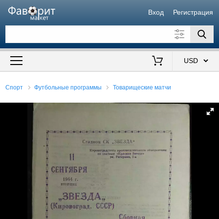
Вход
Регистрация
Искать также в описании
Цена от
до
$
Спорт
Футбольные программы
Товарищеские матчи
Продавец