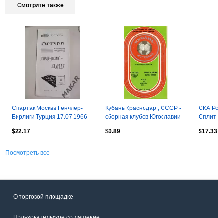
Смотрите также
Спартак Москва Генчлер-
Кубань Краснодар , СССР -
СКА Ро
Бирлиги Турция 17.07.1966
сборная клубов Югославии
Сплит 
18.08.1982
24.06.
$22.17
$0.89
$17.33
Посмотреть все
О торговой площадке
Пользовательское соглашение