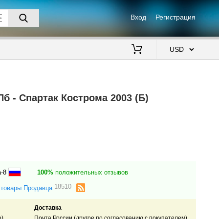
Вход
Регистрация
$
б - Спартак Кострома 2003 (Б)
а-8
100%
положительных отзывов
18510
 товары Продавца
Доставка
о)
Почта России (другое по согласованию с покупателем).