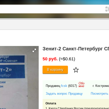
кже в описании
до
Зенит-2 Санкт-Петербург СП
50 руб.
(≈$0.61)
В корзину
Обо
Продавец
fcsk
(6017)
г. Костром
мне
Задать вопрос Продавцу
Посмотреть
Оплата
1. Карта Сбербанка России (предпочтительн