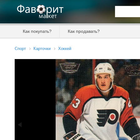
Искать та
Как покупать?
Как продавать?
Цена от
Спорт
Карточки
Хоккей
Продавец