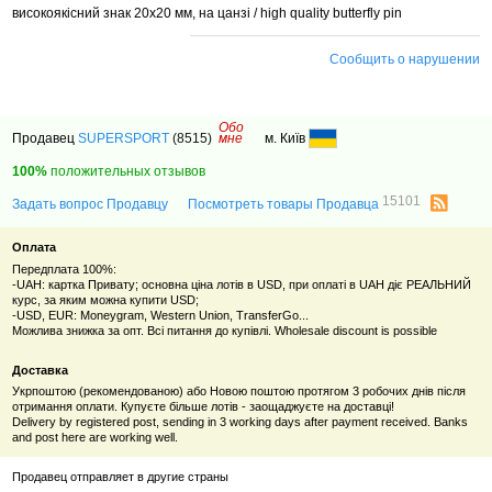
високоякісний знак 20х20 мм, на цанзі / high quality butterfly pin
Сообщить о нарушении
Обо
Продавец
SUPERSPORT
(8515)
мне
м. Київ
100%
положительных отзывов
15101
Задать вопрос Продавцу
Посмотреть товары Продавца
Оплата
Передплата 100%:
-UAH: картка Привату; основна ціна лотів в USD, при оплаті в UAH діє РЕАЛЬНИЙ
курс, за яким можна купити USD;
-USD, EUR: Moneygram, Western Union, TransferGo...
Можлива знижка за опт. Всі питання до купівлі. Wholesale discount is possible
Доставка
Укрпоштою (рекомендованою) або Новою поштою протягом 3 робочих днів після
отримання оплати. Купуєте більше лотів - заощаджуєте на доставці!
Delivery by registered post, sending in 3 working days after payment received. Banks
and post here are working well.
Продавец отправляет в другие страны