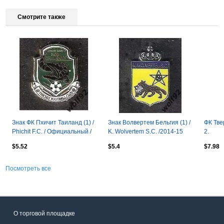
Смотрите также
Знак ФК Пхичит Таиланд (1) /
Знак Волвертем Бельгия (1) /
ФК Тве
Phichit F.C. / Официальный /
K. Wolvertem S.C. /2014-15
2.
2014
$5.52
$5.4
$7.98
Посмотреть все
О торговой площадке