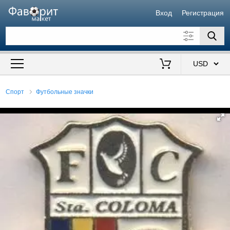
Вход
Регистрация
Искать также в описании
Цена от
до
$
Спорт
Футбольные значки
Продавец