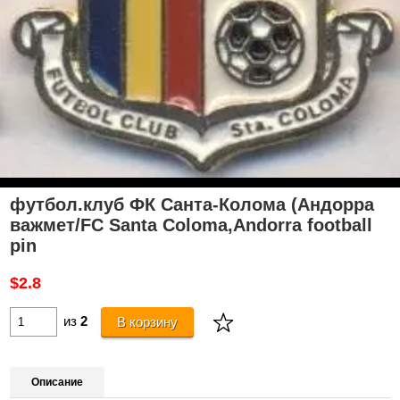
футбол.клуб ФК Санта-Колома (Андорра
важмет/FC Santa Coloma,Andorra football
pin
$2.8
из
2
В корзину
Описание