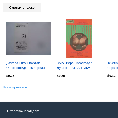
Смотрите также
Даугава Рига-Спартак
ЗАРЯ Ворошиловград /
Текст
Орджоникидзе 15 апреля
Луганск – АТЛАНТИКА
Черкес
1989 открытие сезона
Севастополь 08.04.1985.
$0.25
$0.25
$0.12
Посмотреть все
О торговой площадке