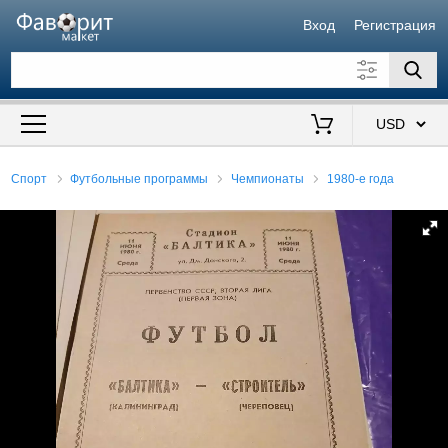
Вход
Регистрация
Искать также в описании
Цена от
до
$
Спорт
Футбольные программы
Чемпионаты
1980-е года
Продавец