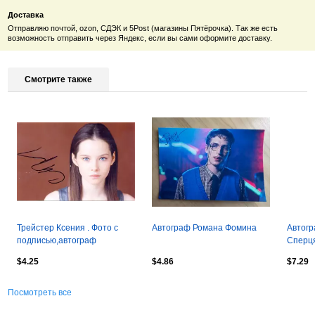
Доставка
Отправляю почтой, ozon, СДЭК и 5Post (магазины Пятёрочка). Так же есть
возможность отправить через Яндекс, если вы сами оформите доставку.
Смотрите также
Трейстер Ксения . Фото с
Автограф Романа Фомина
Автог
подписью,автограф
Сперц
оригинал
$4.25
$4.86
$7.29
Посмотреть все