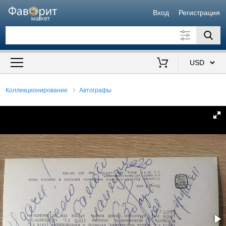
Вход
Регистрация
Искать также в описании
Цена от
до
$
Коллекционирование
Автографы
Продавец