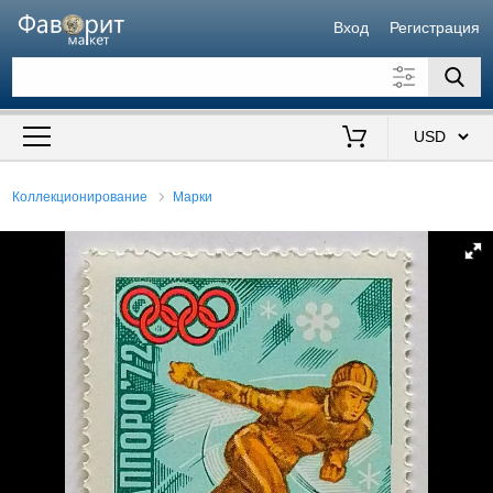
Вход
Регистрация
Искать также в описании
Цена от
до
$
Коллекционирование
Марки
Продавец