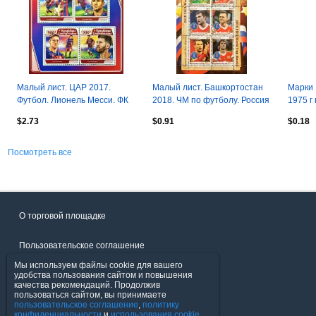
Малый лист. ЦАР 2017.
Малый лист. Башкортостан
Марки
Футбол. Лионель Месси. ФК
2018. ЧМ по футболу. Россия
1975 г
Барселона.
2018. Сборная Россия.
$2.73
$0.91
$0.18
Посмотреть все
О торговой площадке
Пользовательское соглашение
Мы используем файлы cookie для вашего
Политика конфиденциальности
удобства пользования сайтом и повышения
качества рекомендаций. Продолжив
пользоваться сайтом, вы принимаете
Продавцы
пользовательское соглашение
,
политику
конфиденциальности
и
использования cookie