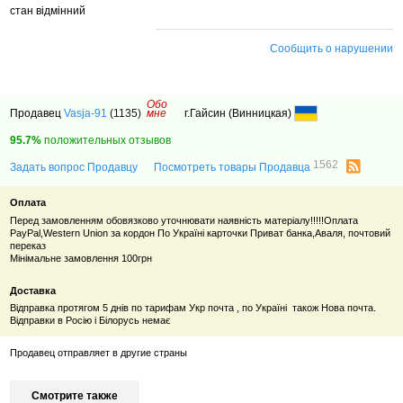
стан відмінний
Сообщить о нарушении
Обо
Продавец
Vasja-91
(1135)
мне
г.Гайсин (Винницкая)
95.7%
положительных отзывов
1562
Задать вопрос Продавцу
Посмотреть товары Продавца
Оплата
Перед замовленням обовязково уточнювати наявність матеріалу!!!!!Оплата
PayPal,Western Union за кордон По Україні карточки Приват банка,Аваля, почтовий
переказ
Мінімальне замовлення 100грн
Доставка
Відправка протягом 5 днів по тарифам Укр почта , по Україні також Нова почта.
Відправки в Росію і Білорусь немає
Продавец отправляет в другие страны
Смотрите также