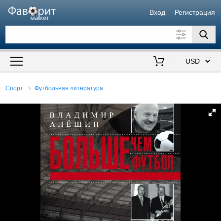
Вход
Регистрация
Искать также в описании
Цена от
до
$
Спорт
Футбольная литература
Продавец