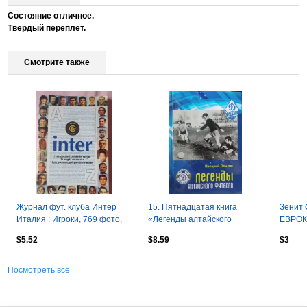
Состояние отличное.
Твёрдый переплёт.
Смотрите также
Журнал фут. клуба Интер
15. Пятнадцатая книга
Зенит 
Италия : Игроки, 769 фото,
«Легенды алтайского
ЕВРОКУ
ста-ка, матчи, голы 1908 - 98
футбола». Барнаул, 2022.
страни
$5.52
$8.59
$3
Новинка!
Посмотреть все