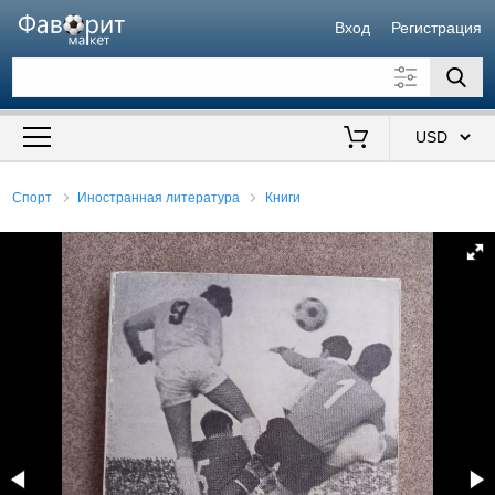
Вход
Регистрация
Искать также в описании
Цена от
до
$
Спорт
Иностранная литература
Книги
Продавец