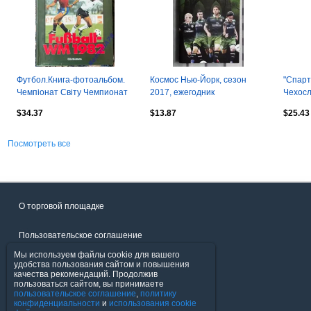
Футбол.Книга-фотоальбом.
Космос Нью-Йорк, сезон
"Спарт
Чемпіонат Світу Чемпионат
2017, ежегодник
Чехосл
Мира 1982
$34.37
$13.87
$25.43
Посмотреть все
О торговой площадке
Пользовательское соглашение
Мы используем файлы cookie для вашего
Политика конфиденциальности
удобства пользования сайтом и повышения
качества рекомендаций. Продолжив
пользоваться сайтом, вы принимаете
Продавцы
пользовательское соглашение
,
политику
конфиденциальности
и
использования cookie