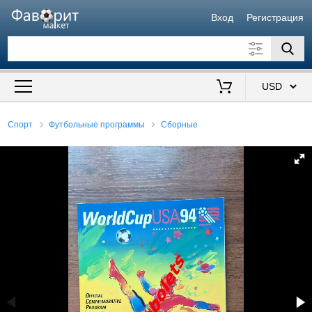
Вход
Регистрация
Искать также в описании
Цена от
до
$
Спорт
Футбольные программы
Сборные
Продавец