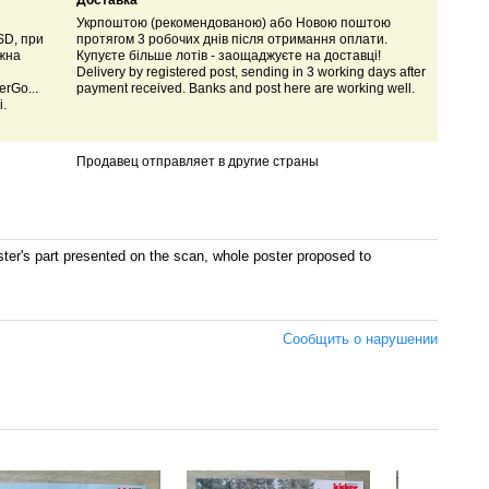
Доставка
Укрпоштою (рекомендованою) або Новою поштою
SD, при
протягом 3 робочих днів після отримання оплати.
ожна
Купуєте більше лотів - заощаджуєте на доставці!
Delivery by registered post, sending in 3 working days after
rGo...
payment received. Banks and post here are working well.
і.
Продавец отправляет в другие страны
's part presented on the scan, whole poster proposed to
Сообщить о нарушении