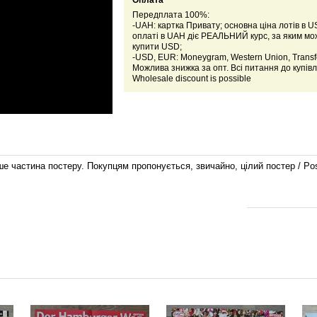
Оплата
Передплата 100%:
-UAH: картка Привату; основна ціна лотів в U
оплаті в UAH діє РЕАЛЬНИЙ курс, за яким м
купити USD;
-USD, EUR: Moneygram, Western Union, Transfe
Можлива знижка за опт. Всі питання до купівл
Wholesale discount is possible
е частина постеру. Покупцям пропонується, звичайно, цілий постер / Poster