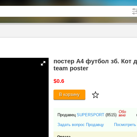
кже в описании
до
постер А4 футбол зб. Кот д'І
team poster
$0.6
В корзину
Обо
Продавец
SUPERSPORT
(8515)
мне
Задать вопрос Продавцу
Посмотреть