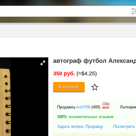
кже в описании
до
автограф футбол Александ
350 руб.
(≈$4.25)
В корзину
Обо
Продавец
mz0709
(489)
Лыткари
мне
100%
положительных отзывов
Задать вопрос Продавцу
Посмотреть