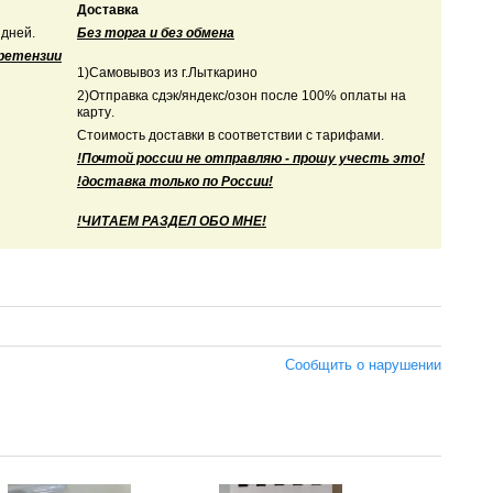
Доставка
 дней.
Без торга и без обмена
претензии
1)Самовывоз из г.Лыткарино
2)Отправка сдэк/яндекс/озон после 100% оплаты на
карту
.
Стоимость доставки в соответствии с тарифами.
!Почтой россии не отправляю - прошу учесть это!
!доставка только по России!
!ЧИТАЕМ РАЗДЕЛ ОБО МНЕ!
Сообщить о нарушении