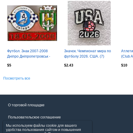
Футбол. Знак 2007-2008
Значок. Чемпионат мира по
Атлети
Дніпро Дніпропетровськ -
футболу 2026. США. (7)
(Club A
Карпати Львів
$5
$2.43
$10
Посмотреть все
О торговой площадке
Пользовательское соглашение
Мы используем файлы cookie для вашего
Политика конфиденциальности
удобства пользования сайтом и повышения