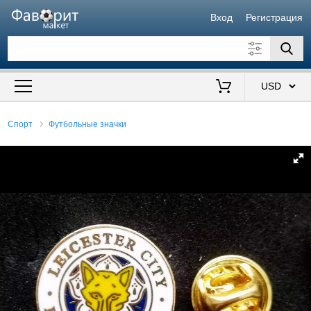
Вход
Регистрация
Искать также в описании
Цена от
до
$
Спорт
Футбольные значки
Продавец