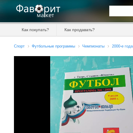
Искать та
Как покупать?
Как продавать?
Цена от
Спорт
Футбольные программы
Чемпионаты
2000-е года
Продавец