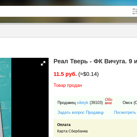
кже в описании
до
Реал Тверь - ФК Вичуга. 9 
11.5 руб.
(≈$0.14)
Товар продан
Обо
Продавец
sibiryk
(39103)
Омск (
мне
Задать вопрос Продавцу
Посмотреть
Оплата
Карта Сбербанка