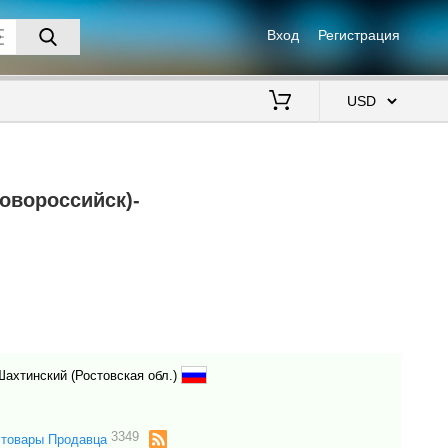
Вход
Регистрация
$
овороссийск)-
ахтинский (Ростовская обл.)
3349
 товары Продавца