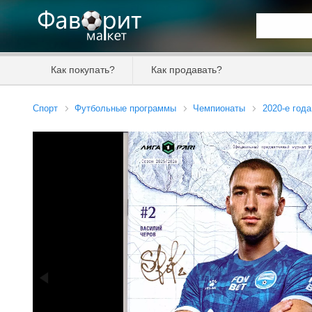
Искать та
Как покупать?
Как продавать?
Цена от
Спорт
Футбольные программы
Чемпионаты
2020-е года
Продавец