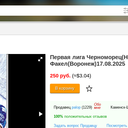
кже в описании
до
Первая лига Черноморец(Н
Факел(Воронеж)17.08.2025
250 руб.
(≈$3.04)
В корзину
Обо
Продавец
palop
(1229)
Каменск-Ш
мне
100%
положительных отзывов
Задать вопрос Продавцу
Посмотреть