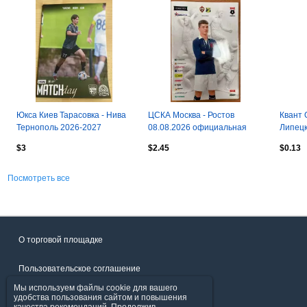
Юкса Киев Тарасовка - Нива
ЦСКА Москва - Ростов
Квант 
Тернополь 2026-2027
08.08.2026 официальная
Липецк
$3
$2.45
$0.13
Посмотреть все
О торговой площадке
Пользовательское соглашение
Мы используем файлы cookie для вашего
Политика конфиденциальности
удобства пользования сайтом и повышения