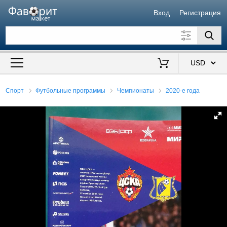
Вход
Регистрация
Искать также в описании
Цена от
до
$
Спорт
Футбольные программы
Чемпионаты
2020-е года
Продавец