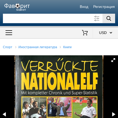
Вход
Регистрация
Искать также в описании
Цена от
до
$
Спорт
Иностранная литература
Книги
Продавец