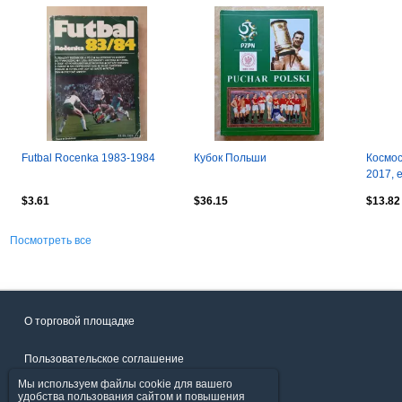
Futbal Rocenka 1983-1984
Кубок Польши
Космос
2017, 
$3.61
$36.15
$13.82
Посмотреть все
О торговой площадке
Пользовательское соглашение
Мы используем файлы cookie для вашего
Политика конфиденциальности
удобства пользования сайтом и повышения