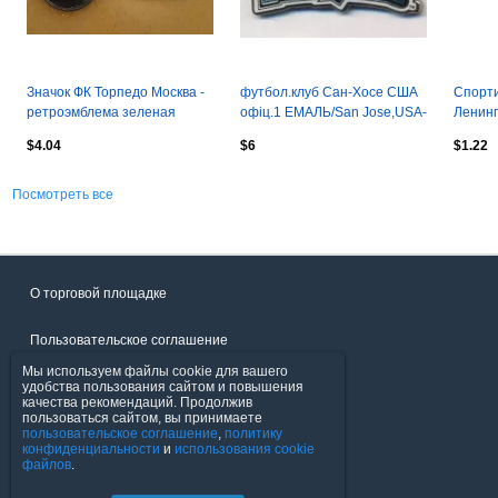
Значок ФК Торпедо Москва -
футбол.клуб Сан-Хосе США
Спорти
ретроэмблема зеленая
офіц.1 ЕМАЛЬ/San Jose,USA-
Ленинг
MLS football-soccer pin badge
$4.04
$6
$1.22
Посмотреть все
О торговой площадке
Пользовательское соглашение
Мы используем файлы cookie для вашего
Политика конфиденциальности
удобства пользования сайтом и повышения
качества рекомендаций. Продолжив
пользоваться сайтом, вы принимаете
Продавцы
пользовательское соглашение
,
политику
конфиденциальности
и
использования cookie
файлов
.
Помощь & Служба поддержки