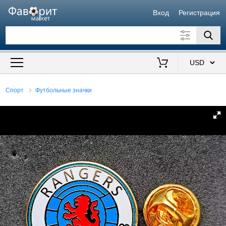
Вход
Регистрация
Искать также в описании
Цена от
до
$
Спорт
Футбольные значки
Продавец