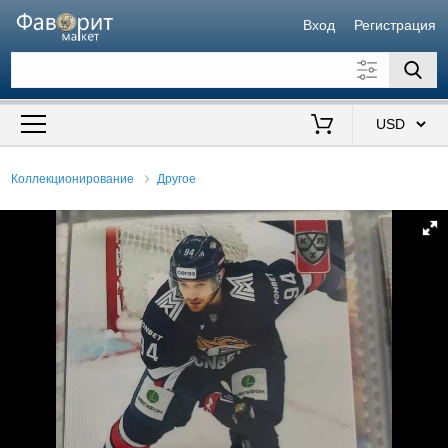
Вход
Регистрация
Искать также в описании
Цена от
до
$
Коллекционирование
Другое
Продавец