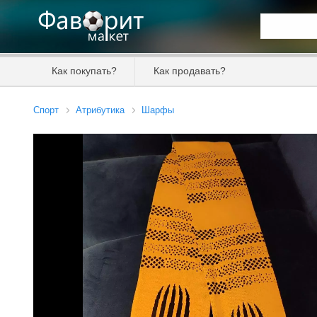
Искать та
Как покупать?
Как продавать?
Цена от
Спорт
Атрибутика
Шарфы
Продавец