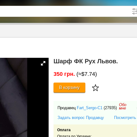
кже в описании
до
Шарф ФК Рух Львов.
350 грн.
(≈$7.74)
В корзину
Обо
Продавец
Fart_Sergo-C1
(27935)
мне
Задать вопрос Продавцу
Посмотреть
Оплата
Оплата по Украине: