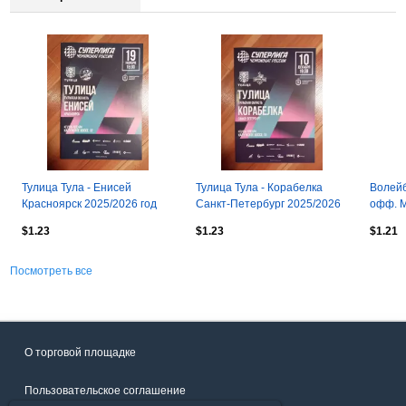
Тулица Тула - Енисей
Тулица Тула - Корабелка
Волейб
Красноярск 2025/2026 год
Санкт-Петербург 2025/2026
офф. М
год
СПб - 
$1.23
$1.23
$1.21
02.05.
Посмотреть все
О торговой площадке
Пользовательское соглашение