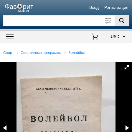
Вход
Регистрация
Искать также в описании
Цена от
до
$
Спорт
Спортивные программы
Волейбол
Продавец