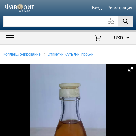
Вход
Регистрация
Искать также в описании
Цена от
до
$
Коллекционирование
Этикетки, бутылки, пробки
Продавец