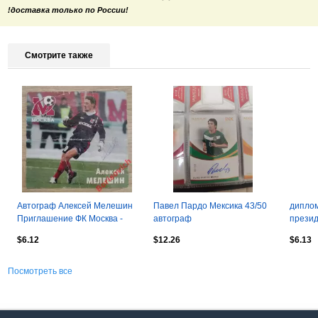
!доставка только по России!
Смотрите также
Автограф Алексей Мелешин
Павел Пардо Мексика 43/50
дипло
Приглашение ФК Москва -
автограф
прези
Крылья Советов Самара
Н.А....
$6.12
$12.26
$6.13
2006
Посмотреть все