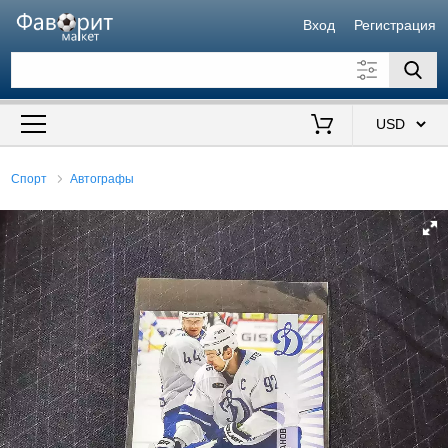
Вход
Регистрация
Искать также в описании
Цена от
до
$
Спорт
Автографы
Продавец