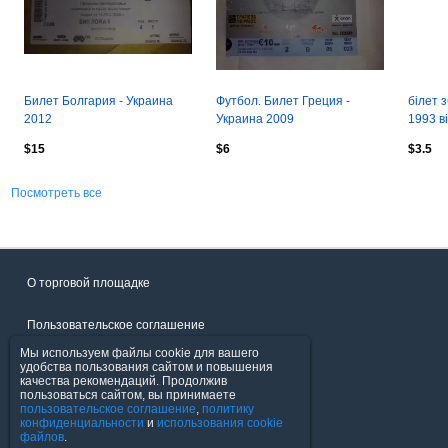
Билет Болгария - Украина
Футбол. Билет Греция -
білет 
2012
Украина 2009
1993 в
Switzer
$15
$6
$3.5
Посмотреть все
О торговой площадке
Пользовательское соглашение
Мы используем файлы cookie для вашего
Политика конфиденциальности
удобства пользования сайтом и повышения
качества рекомендаций. Продолжив
пользоваться сайтом, вы принимаете
Продавцы
пользовательское соглашение
,
политику
конфиденциальности
и
использования cookie
файлов
.