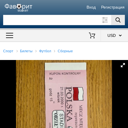
Вход
Регистрация
Искать также в описании
Цена от
до
$
Спорт
Билеты
Футбол
Сборные
Продавец