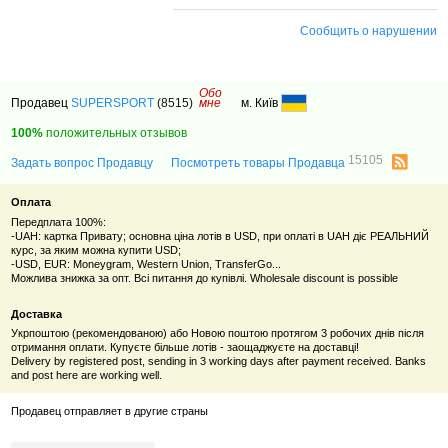
Сообщить о нарушении
Обо
Продавец
SUPERSPORT
(8515)
мне
м. Київ
100%
положительных отзывов
15105
Задать вопрос Продавцу
Посмотреть товары Продавца
Оплата
Передплата 100%:
-UAH: картка Привату; основна ціна лотів в USD, при оплаті в UAH діє РЕАЛЬНИЙ
курс, за яким можна купити USD;
-USD, EUR: Moneygram, Western Union, TransferGo...
Можлива знижка за опт. Всі питання до купівлі. Wholesale discount is possible
Доставка
Укрпоштою (рекомендованою) або Новою поштою протягом 3 робочих днів після
отримання оплати. Купуєте більше лотів - заощаджуєте на доставці!
Delivery by registered post, sending in 3 working days after payment received. Banks
and post here are working well.
Продавец отправляет в другие страны