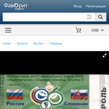
Вход
Регистрация
Искать также в описании
Цена от
до
$
Спорт
Билеты
Футбол
Сборные
Продавец