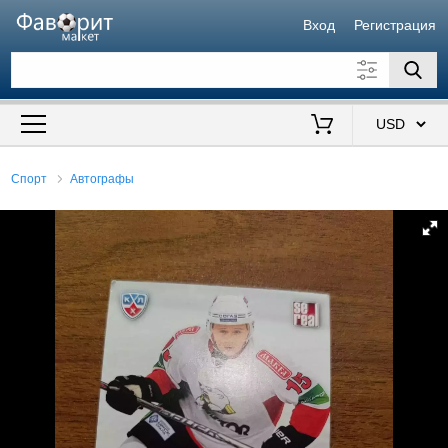
Вход
Регистрация
Искать также в описании
Цена от
до
$
Спорт
Автографы
Продавец