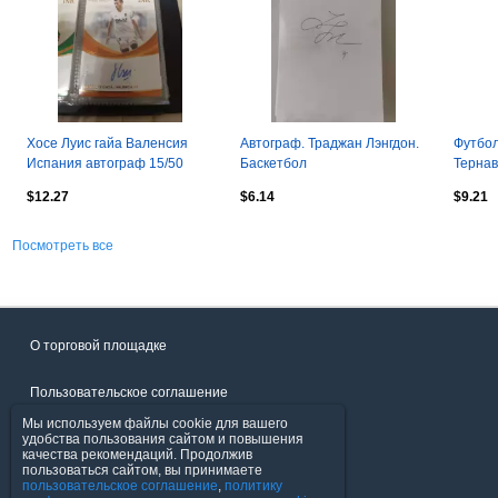
Хосе Луис гайа Валенсия
Автограф. Траджан Лэнгдон.
Футбол
Испания автограф 15/50
Баскетбол
Тернав
$12.27
$6.14
$9.21
Посмотреть все
О торговой площадке
Пользовательское соглашение
Мы используем файлы cookie для вашего
Политика конфиденциальности
удобства пользования сайтом и повышения
качества рекомендаций. Продолжив
пользоваться сайтом, вы принимаете
Продавцы
пользовательское соглашение
,
политику