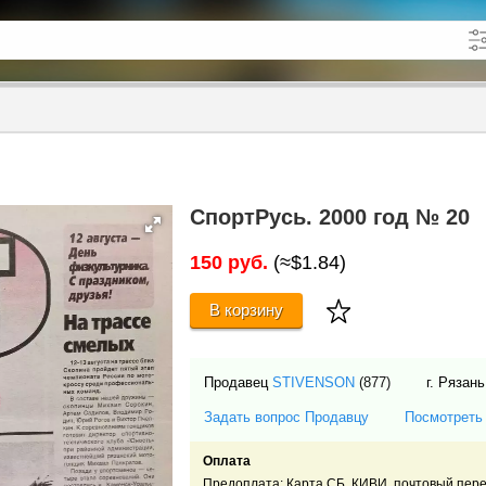
кже в описании
до
СпортРусь. 2000 год № 20
150 руб.
(≈$1.84)
В корзину
Продавец
STIVENSON
(877)
г. Рязан
Задать вопрос Продавцу
Посмотреть
Оплата
Предоплата: Карта СБ, КИВИ, почтовый пере