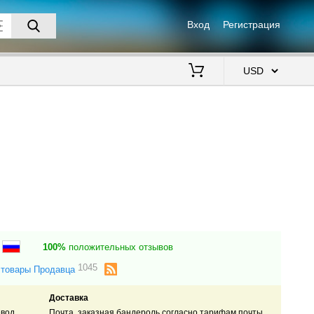
Вход
Регистрация
$
ь
100%
положительных отзывов
1045
 товары Продавца
Доставка
вод.
Почта, заказная бандероль согласно тарифам почты