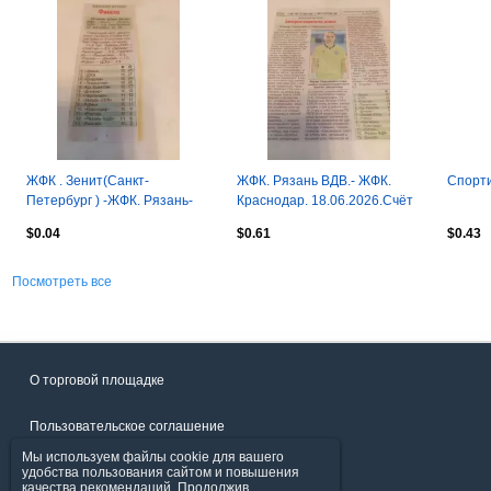
ЖФК . Зенит(Санкт-
ЖФК. Рязань ВДВ.- ЖФК.
Спорти
Петербург ) -ЖФК. Рязань-
Краснодар. 18.06.2026.Счёт
ВДВ.20.06.2026.Счёт (3-0)
(0-0)
$0.04
$0.61
$0.43
Посмотреть все
О торговой площадке
Пользовательское соглашение
Мы используем файлы cookie для вашего
Политика конфиденциальности
удобства пользования сайтом и повышения
качества рекомендаций. Продолжив