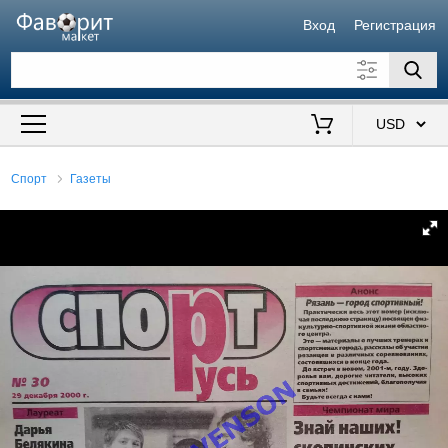
Вход
Регистрация
Искать также в описании
Цена от
до
$
Спорт
Газеты
Продавец