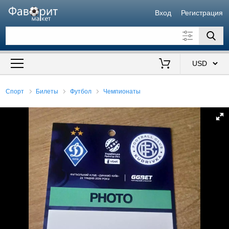
Вход
Регистрация
Искать также в описании
Цена от
до
$
Спорт
Билеты
Футбол
Чемпионаты
Продавец