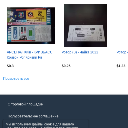
АРСЕНАЛ Київ - КРИВБАСС
Ротор (В) - Чайка 2022
Ротор 
Кривой Рог Кривий Ріг
27.10.2007 Оптом скидки до
$0.3
$0.25
$1.23
30%!дз
Посмотреть все
О торговой площадке
Пользовательское соглашение
Мы используем файлы cookie для вашего