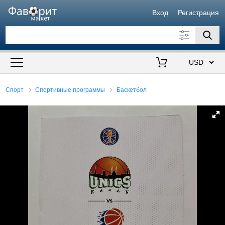
Вход
Регистрация
Искать также в описании
Цена от
до
$
Спорт
Спортивные программы
Баскетбол
Продавец