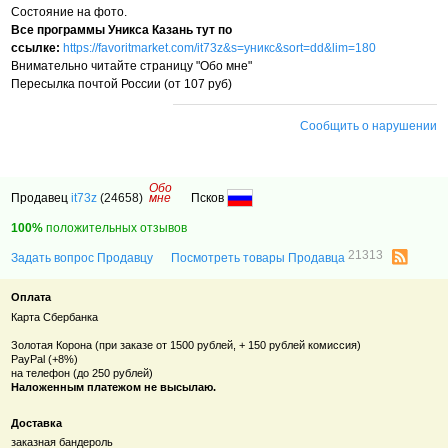
Состояние на фото.
Все программы Уникса Казань тут по
ссылке:
https://favoritmarket.com/it73z&s=уникс&sort=dd&lim=180
Внимательно читайте страницу "Обо мне"
Пересылка почтой России (от 107 руб)
Сообщить о нарушении
Обо
Продавец
it73z
(24658)
мне
Псков
100%
положительных отзывов
21313
Задать вопрос Продавцу
Посмотреть товары Продавца
Оплата
Карта Сбербанка
Золотая Корона (при заказе от 1500 рублей, + 150 рублей комиссия)
PayPal (+8%)
на телефон (до 250 рублей)
Наложенным платежом не высылаю.
Доставка
заказная бандероль