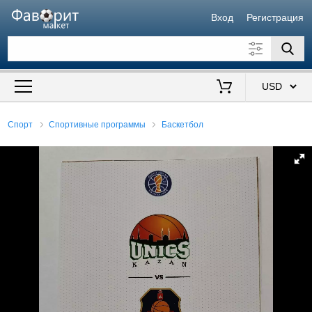
Вход
Регистрация
Искать также в описании
Цена от
до
$
Спорт
Спортивные программы
Баскетбол
Продавец