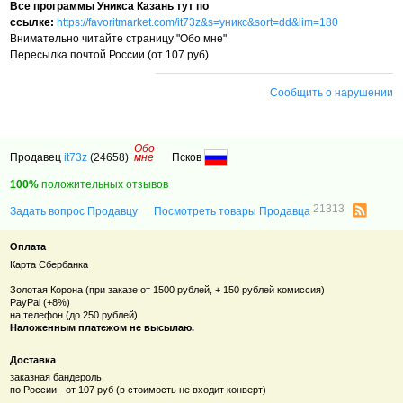
Все программы Уникса Казань тут по
ссылке:
https://favoritmarket.com/it73z&s=уникс&sort=dd&lim=180
Внимательно читайте страницу "Обо мне"
Пересылка почтой России (от 107 руб)
Сообщить о нарушении
Обо
Продавец
it73z
(24658)
мне
Псков
100%
положительных отзывов
21313
Задать вопрос Продавцу
Посмотреть товары Продавца
Оплата
Карта Сбербанка
Золотая Корона (при заказе от 1500 рублей, + 150 рублей комиссия)
PayPal (+8%)
на телефон (до 250 рублей)
Наложенным платежом не высылаю.
Доставка
заказная бандероль
по России - от 107 руб (в стоимость не входит конверт)