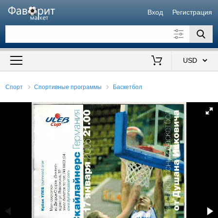
Вход
Регистрация
Искать также в описании
Цена от
до
$
Спорт
Спортивные программы
Баскетбол
Продавец