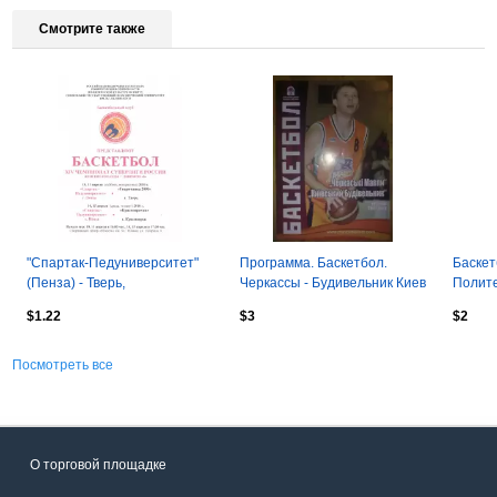
Смотрите также
"Спартак-Педуниверситет"
Программа. Баскетбол.
Баскет
(Пенза) - Тверь,
Черкассы - Будивельник Киев
Полите
"Красноярочка"(Красноярск)
2006-2007
2017 к
$1.22
$3
$2
- 2010г.
Посмотреть все
О торговой площадке