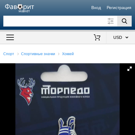
Вход
Регистрация
Искать также в описании
Цена от
до
$
Спорт
Спортивные значки
Хоккей
Продавец