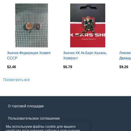
Значок Федерация Хоккея
Значок ХК Ак Барс Казань.
Локомо
СССР
Хоккеист
Дважд
Офици
$2.46
$6.79
$9.26
2025/2
Посмотреть все
О торговой площадке
Пользовательское соглашение
Мы используем файлы cookie для вашего
Политика конфиденциальности
удобства пользования сайтом и повышения