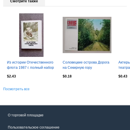
Смотрите также
Из истории Отечественного
Соловецкие острова Дорога
Актеры
флота 1987 г. полный набор
на Секирную гору
театра
- 16 открыток (транспорт)
Утесов
$2.43
$0.18
$0.43
Эстра
Посмотреть все
О торговой площадке
Пользовательское соглашение