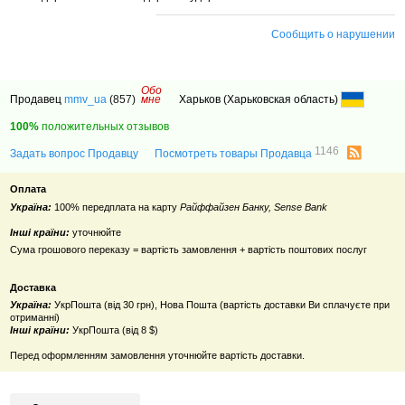
Сообщить о нарушении
Обо
Продавец
mmv_ua
(857)
мне
Харьков (Харьковская область)
100%
положительных отзывов
1146
Задать вопрос Продавцу
Посмотреть товары Продавца
Оплата
Україна:
100% передплата на карту
Райффайзен Банку, Sense Bank
Інші країни:
уточнюйте
Сума грошового переказу = вартість замовлення + вартість поштових послуг
Доставка
Україна:
УкрПошта (від 30 грн), Нова Пошта (вартість доставки Ви сплачуєте при
отриманні)
Інші країни:
УкрПошта (від 8 $)
Перед оформленням замовлення уточнюйте вартість доставки.