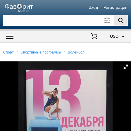
Вход
Регистрация
Искать также в описании
Цена от
до
$
Спорт
Спортивные программы
Волейбол
Продавец