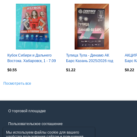
Кубок Сибири и Дальнего
Тулица Тула - Динамо АК
АКЦИЯ.
Востока. Хабаровск, 1 - 7.09
Барс Казань 2025/2026 год
Барс К
2025 год - см.состав
2026 г
$0.55
$1.22
$0.22
Посмотреть все
О торговой площадке
Пользовательское соглашение
Мы используем файлы cookie для вашего
Политика конфиденциальности
удобства пользования сайтом и повышения