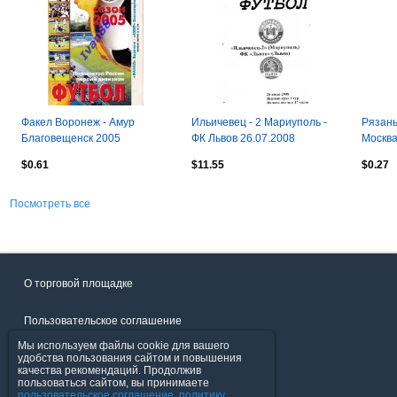
Факел Воронеж - Амур
Ильичевец - 2 Мариуполь -
Рязань
Благовещенск 2005
ФК Львов 26.07.2008
Москва
ОРИГИНАЛ
$0.61
$11.55
$0.27
Посмотреть все
О торговой площадке
Пользовательское соглашение
Мы используем файлы cookie для вашего
Политика конфиденциальности
удобства пользования сайтом и повышения
качества рекомендаций. Продолжив
пользоваться сайтом, вы принимаете
Продавцы
пользовательское соглашение
,
политику