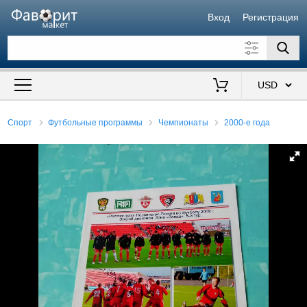
Вход
Регистрация
Искать также в описании
Цена от
до
$
Спорт
Футбольные программы
Чемпионаты
2000-е года
Продавец