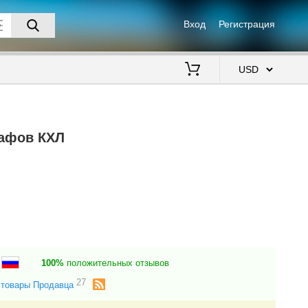
Вход
Регистрация
$
рафов КХЛ
к
100%
положительных отзывов
27
 товары Продавца