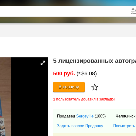
кже в описании
до
5 лицензированных автог
500 руб.
(≈$6.08)
В корзину
1
пользователь добавил в закладки
Продавец
Sergeylile
(1005)
Челябинс
Задать вопрос Продавцу
Посмотреть