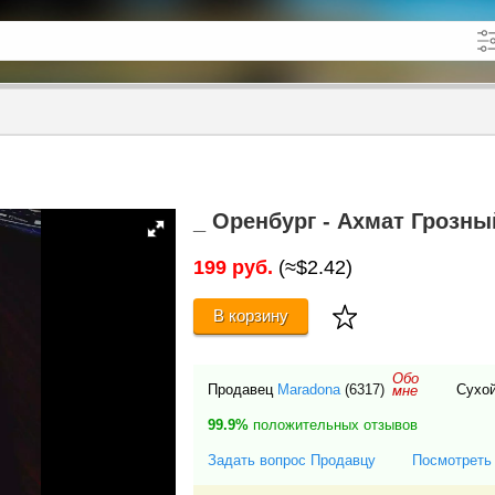
кже в описании
до
_ Оренбург - Ахмат Грозны
199 руб.
(≈$2.42)
В корзину
Обо
Продавец
Maradona
(6317)
Сухой
мне
99.9%
положительных отзывов
Задать вопрос Продавцу
Посмотреть