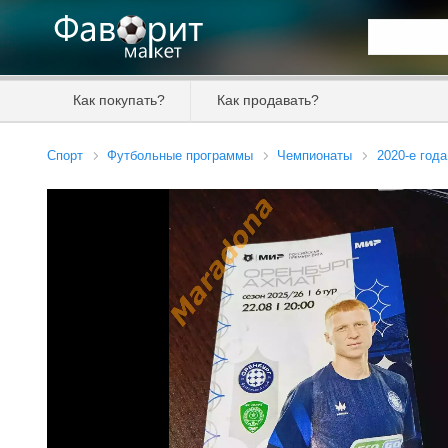
Искать та
Как покупать?
Как продавать?
Цена от
Спорт
Футбольные программы
Чемпионаты
2020-е года
Продавец