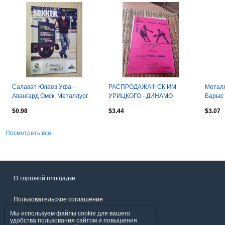
Салават Юлаев Уфа -
РАСПРОДАЖА!!! СК ИМ
Металл
Авангард Омск, Металлург
УРИЦКОГО - ДИНАМО
Барыс 
Новокузнецк, Сибирь
МИНСК 21/22.03.1979
Автомо
$0.98
$3.44
$3.07
Новосибирс 2016
2016
Посмотреть все
О торговой площадке
Пользовательское соглашение
Мы используем файлы cookie для вашего
Политика конфиденциальности
удобства пользования сайтом и повышения