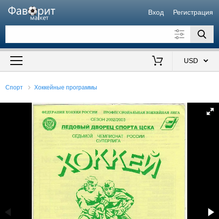
Вход
Регистрация
Искать также в описании
Цена от
до
$
Спорт
Хоккейные программы
Продавец