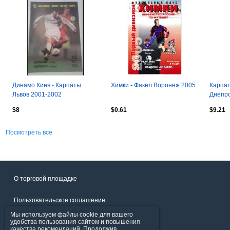
Динамо Киев - Карпаты
Химки - Факел Воронеж 2005
Карпат
Львов 2001-2002
Днепро
$8
$0.61
$9.21
Посмотреть все
О торговой площадке
Пользовательское соглашение
Мы используем файлы cookie для вашего
Политика конфиденциальности
удобства пользования сайтом и повышения
качества рекомендаций. Продолжив