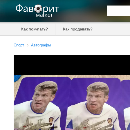
Искать та
Как покупать?
Как продавать?
Цена от
Спорт
Автографы
Продавец