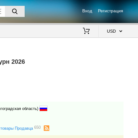
Вход
Регистрация
$
урн 2026
лгоградская область)
650
 товары Продавца