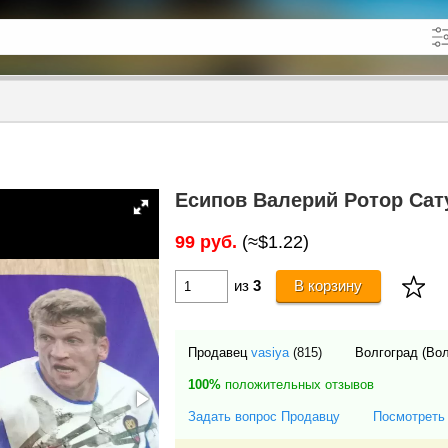
кже в описании
до
Есипов Валерий Ротор Сат
99 руб.
(≈$1.22)
из
3
В корзину
Продавец
vasiya
(815)
Волгоград (Во
100%
положительных отзывов
Задать вопрос Продавцу
Посмотреть