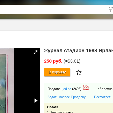
кже в описании
до
журнал стадион 1988 Ирла
250 руб.
(≈$3.01)
В корзину
Обо
Продавец
edino
(2406)
г.Балахна
мне
Задать вопрос Продавцу
Посмотреть
Оплата
1. Золотая коpона