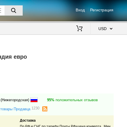
Вход
Регистрация
$
ндия евро
 (Нижегородская)
95%
положительных отзывов
1230
 товары Продавца
Доставка
По РФ и СНГ по тарифу Почты РФ+цена конверта. Мин