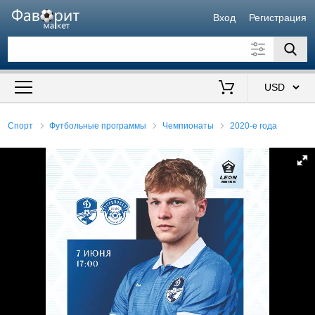
Вход
Регистрация
Искать также в описании
Цена от
до
$
Спорт
Футбольные программы
Чемпионаты
2020-е года
Продавец