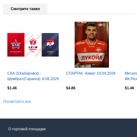
Смотрите также
СКА-2(Хабаровск) -
СПАРТАК -Ахмат 19.04.2026
Металл
Шумбрат(Саранск)..8.08.2026
ФК.Ряза
$1.46
$4.86
$1.46
Посмотреть все
О торговой площадке