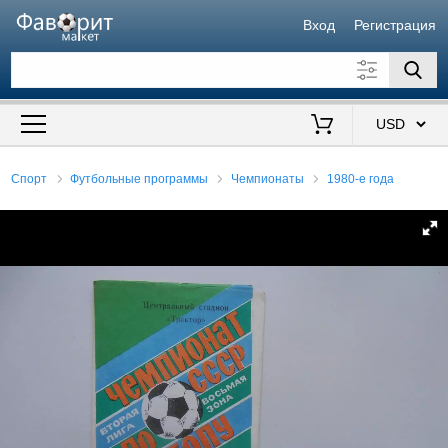
Вход
Регистрация
Искать также в описании
Цена от
до
$
Спорт
Футбольные программы
Чемпионаты
1980-е года
Продавец