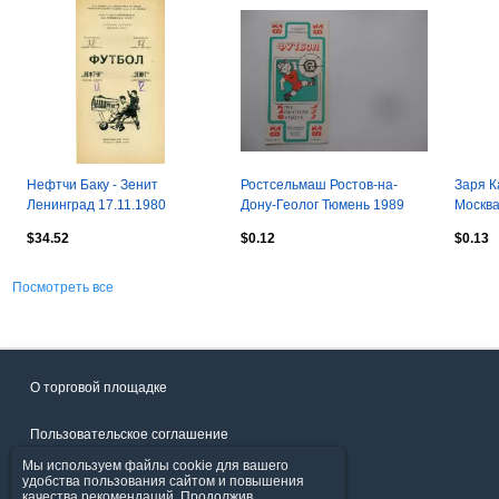
Нефтчи Баку - Зенит
Ростсельмаш Ростов-на-
Заря К
Ленинград 17.11.1980
Дону-Геолог Тюмень 1989
Москва
$34.52
$0.12
$0.13
Посмотреть все
О торговой площадке
Пользовательское соглашение
Мы используем файлы cookie для вашего
Политика конфиденциальности
удобства пользования сайтом и повышения
качества рекомендаций. Продолжив