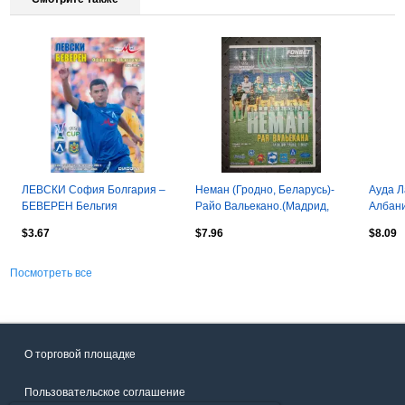
ЛЕВСКИ София Болгария –
Неман (Гродно, Беларусь)-
Ауда Л
БЕВЕРЕН Бельгия
Райо Вальекано.(Мадрид,
Албани
16.09.2004, Кубок УЕФА,
Испания)21.08.2025г.
$3.67
$7.96
$8.09
первый раунд.
Посмотреть все
О торговой площадке
Пользовательское соглашение