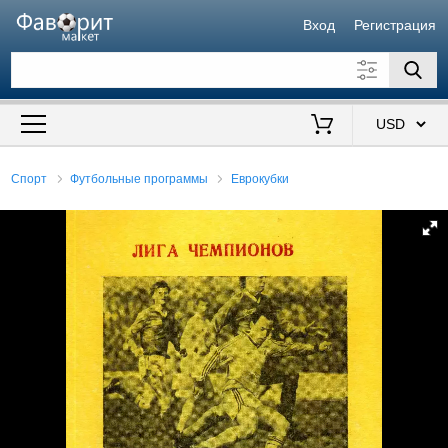
Вход
Регистрация
Искать также в описании
Цена от
до
$
Спорт
Футбольные программы
Еврокубки
Продавец