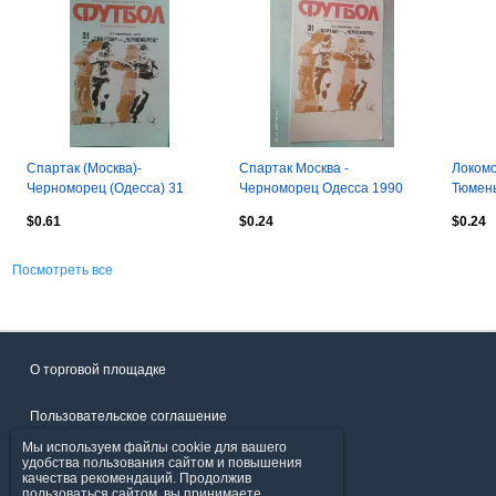
Спартак (Москва)-
Спартак Москва -
Локомо
Черноморец (Одесса) 31
Черноморец Одесса 1990
Тюмен
июля 1990 года.
$0.61
$0.24
$0.24
Посмотреть все
О торговой площадке
Пользовательское соглашение
Мы используем файлы cookie для вашего
Политика конфиденциальности
удобства пользования сайтом и повышения
качества рекомендаций. Продолжив
пользоваться сайтом, вы принимаете