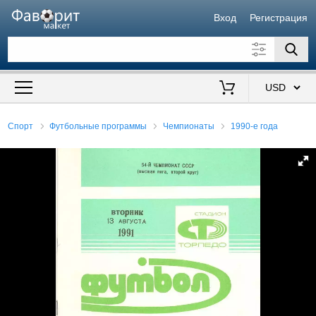
Вход
Регистрация
Искать также в описании
Цена от
до
$
Спорт
Футбольные программы
Чемпионаты
1990-е года
Продавец