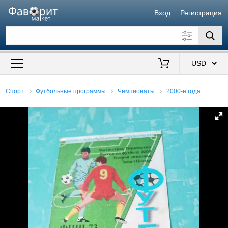
Вход
Регистрация
Искать также в описании
Цена от
до
$
Спорт
Футбольные программы
Чемпионаты
2000-е года
Продавец